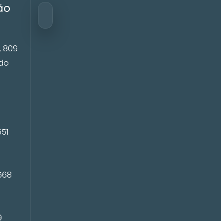
ão
, 809
ado
P
551
568
9