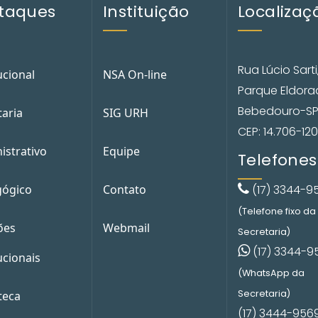
taques
Instituição
Localizaç
Rua Lúcio Sarti
ucional
NSA On-line
Parque Eldor
Bebedouro-S
taria
SIG URH
CEP: 14.706-120
istrativo
Equipe
Telefones
ógico
Contato
(17) 3344-9
(Telefone fixo da
ões
Webmail
Secretaria)
(17) 3344-9
ucionais
(WhatsApp da
Secretaria)
teca
(17) 3444-956