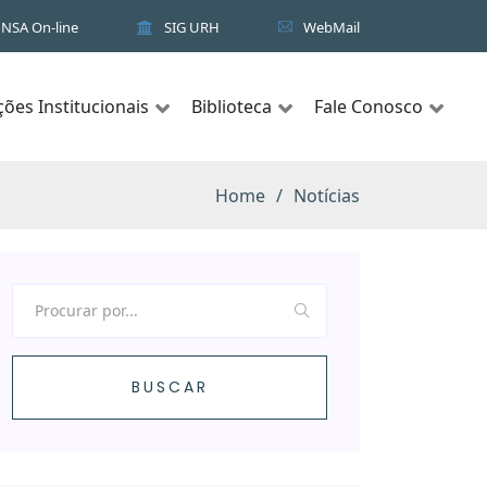
NSA On-line
SIG URH
WebMail
ções Institucionais
Biblioteca
Fale Conosco
Home
Notícias
BUSCAR