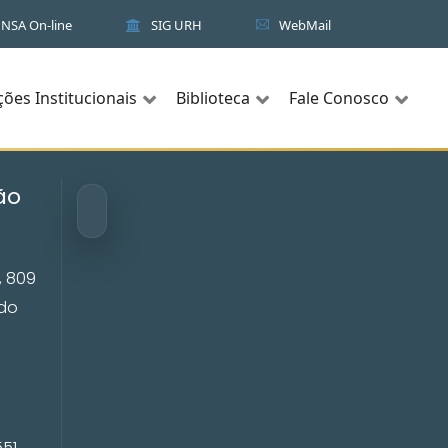
NSA On-line
SIG URH
WebMail
ções Institucionais
Biblioteca
Fale Conosco
ão
, 809
ado
P
551