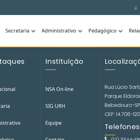
Secretaria
Administrativo
Pedagógico
Rela
taques
Instituição
Localizaç
Rua Lúcio Sarti
ucional
NSA On-line
Parque Eldor
Bebedouro-S
taria
SIG URH
CEP: 14.706-120
istrativo
Equipe
Telefones
ógico
Contato
(17) 3344-9