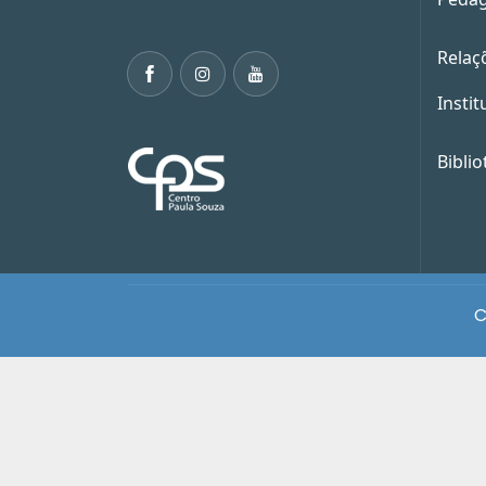
Relaç
Instit
Biblio
C