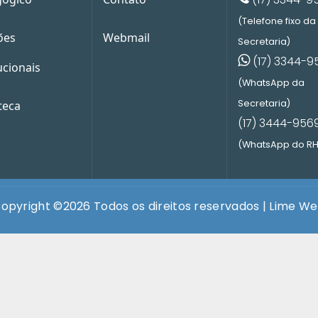
(Telefone fixo da
ões
Webmail
Secretaria)
(17) 3344-9
ucionais
(WhatsApp da
Secretaria)
teca
(17) 3444-956
(WhatsApp do RH
opyright ©
2026 Todos os direitos reservados |
Lime W