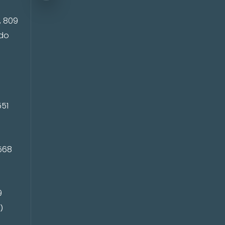
, 809
ado
P
551
568
9
)