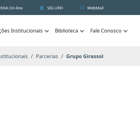
NSA On-line
SIG URH
WebMail
ções Institucionais
Biblioteca
Fale Conosco
stitucionais
Parcerias
Grupo Girassol