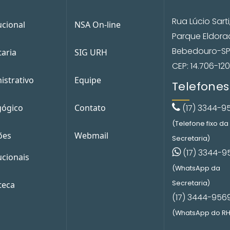
Rua Lúcio Sarti
ucional
NSA On-line
Parque Eldor
Bebedouro-S
taria
SIG URH
CEP: 14.706-120
istrativo
Equipe
Telefones
ógico
Contato
(17) 3344-9
(Telefone fixo da
ões
Webmail
Secretaria)
(17) 3344-9
ucionais
(WhatsApp da
Secretaria)
teca
(17) 3444-956
(WhatsApp do RH